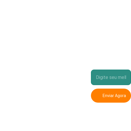
Transfo
Entre para minha
CONTATO
lista VIP
rmação
+55 21 
98421-
7383
Sua realidade 
Enviar Agora
atual é um 
reflexo de suas 
kaesar@kaesa
crenças 
passadas. 
r.com.br
Mude suas 
crenças e 
mudará sua vida