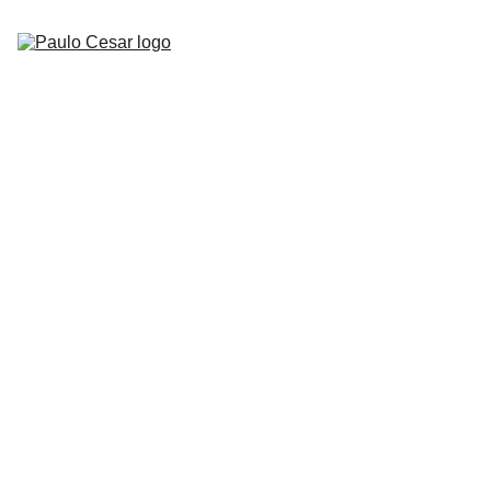
Início
Paulo Cesar
Serviços
Palestras
testes
Download
Orçamento
Contato